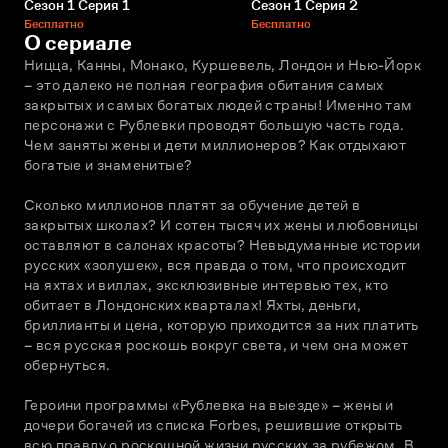
Сезон 1 Серия 1
Сезон 1 Серия 2
Бесплатно
Бесплатно
О сериале
Ницца, Канны, Монако, Куршевель, Лондон и Нью-Йорк 
– это далеко не полная география обитания самых 
закрытых и самых богатых людей страны! Именно там 
персонажи с Рублевки проводят большую часть года. 
Чем заняты жены и дети миллионеров? Как отдыхают 
богатые и знаменитые?
Сколько миллионов платят за обучение детей в 
закрытых школах? И сотен тысяч их жены и любовницы 
оставляют в салонах красоты? Невыдуманные истории 
русских «золушек», вся правда о том, что происходит 
на яхтах и виллах, эксклюзивные интервью тех, кто 
обитает в Лондонских кварталах! Яхты, деньги, 
бриллианты и цена, которую приходится за них платить 
– вся русская роскошь вокруг света, и чем она может 
обернуться.  
Героини программы «Рублевка на выезде» – жены и 
дочери богачей из списка Forbes, решившие открыть 
всю правду о роскошной жизни русских за рубежом. В 