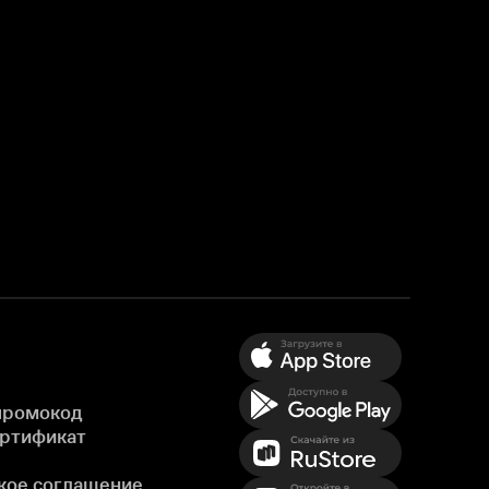
промокод
ертификат
кое соглашение