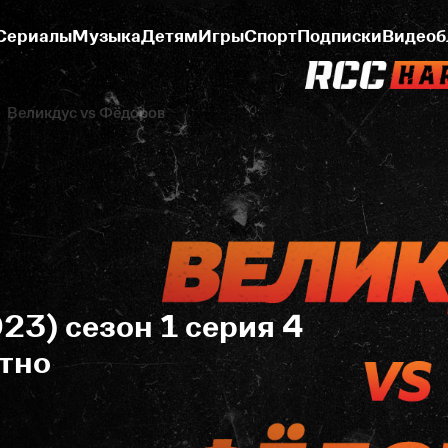
Сериалы
Музыка
Детям
Игры
Спорт
Подписки
Видеоб
Великдус vs Фёдоров
23) сезон 1 серия 4
тно