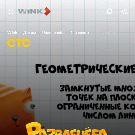
Wink
Детям
Развлечеба
1-й сезон
74-я серия