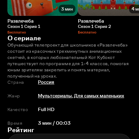
3 мин
4 м
Развлечеба
Развлечеба
Сезон 1 Серия 1
Сезон 1 Серия 2
Бесплатно
Бесплатно
О сериале
Обучающий телепроект для школьников «Развлечeба» 
состоит из красочных трехминутных анимационных 
скетчей, в которых любознательный Кот Кубокот 
путешествует по программе для 1-4 классов, помогая 
юным зрителям закрепить и понять материал, 
полученный на уроках.
Страна
Россия
Жанр
Мультсериалы
,
Для самых маленьких
Качество
Full HD
Время
3 мин / 00:03
Рейтинг