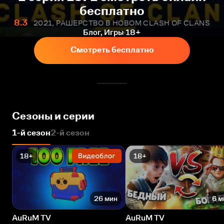
бесплатно
8.3
2021, РАШЕРСТВО В НОВОМ CLASH OF CLANS
Блог, Игры
18+
Смотреть бесплатно
Сезоны и серии
1-й сезон
2-й сезон
18+
18+
26 мин
6 м
AuRuM TV
AuRuM TV