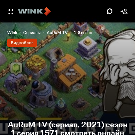
Wink
Сериалы
AuRuM TV
1-й сезон
РАШЕРСТВО В Н
AuRuM TV (сериал, 2021) сезон
1 серия 1571 смотреть онлайн