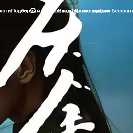
логи
Подборки
Активировать промокод
Вход | Регистрация
Блог
Бесплат