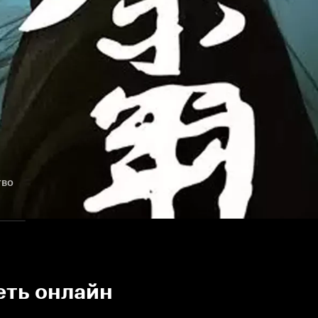
тво
еть онлайн