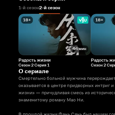
1-й сезон
2-й сезон
18+
18+
46 мин
Радость жизни
Радость ж
Сезон 2 Серия 1
Сезон 2 Сер
О сериале
Смертельно больной мужчина перерождаетс
оказывается в центре придворных интриг и 
жизни» — причудливая смесь из историческ
знаменитому роману Мао Ни.
В прошлой жизни Фань Сянь был нашим сов