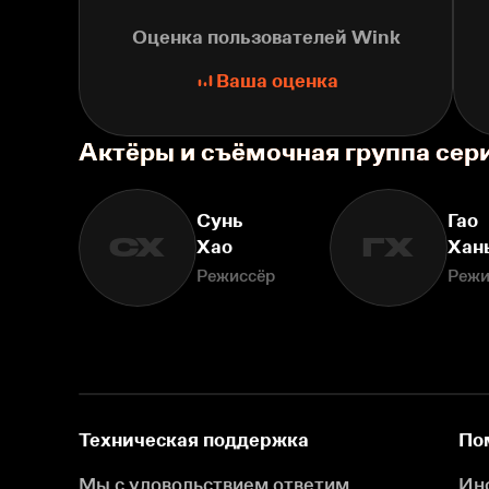
Оценка пользователей Wink
Ваша оценка
Актёры и съёмочная группа сер
Сунь
Гао
СХ
ГХ
Хао
Хан
Режиссёр
Режи
Техническая поддержка
По
Мы с удовольствием ответим
Ин