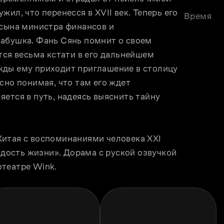
ил, что перенесся в XVII век. Теперь его 
Время
сына министра финансов и 
абушка. Фань Сянь помнит о своем 
тся весьма кстати в его дальнейшем 
ды ему приходит приглашение в столицу 
сно понимая, что там его ждет 
ется в путь, надеясь выяснить тайну 
итая с воспоминаниями человека XXI 
адость жизни». Дорама с руской озвучкой 
отеатре Wink.