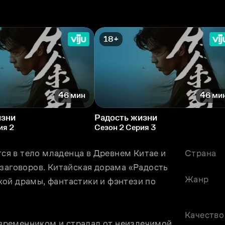
18+
46 мин
46 ми
изни
Радость жизни
ия 2
Сезон 2 Серия 3
я в тело младенца в Древнем Китае и 
Страна
заговоров. Китайская дорама «Радость 
Жанр
ой драмы, фантастики и фэнтези по 
Качество
ременником и страдал от неизлечимой 