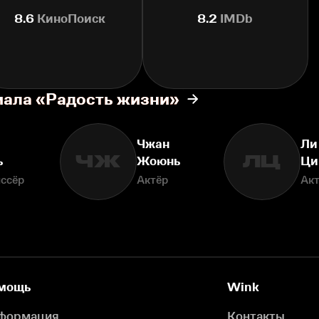
8.6
КиноПоиск
8.2
IMDb
иала «Радость жизни»
Чжан
Ли
ЧЖ
ЛЦ
ь
Жоюнь
Ци
ссёр
Актёр
Ак
мощь
Wink
формация
Контакты