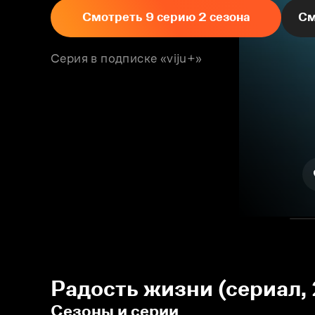
Смотреть 9 серию 2 сезона
См
Серия в подписке «viju+»
Радость жизни (сериал,
Сезоны и серии