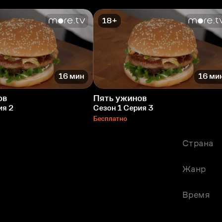
18+
16 мин
16 ми
ов
Пять ужинов
ия 2
Сезон 1 Серия 3
Бесплатно
Страна
Жанр
Время