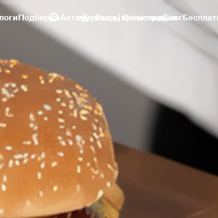
логи
Подборки
Активировать промокод
Вход | Регистрация
Блог
Бесплат