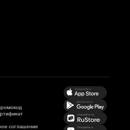
промокод
ертификат
кое соглашение