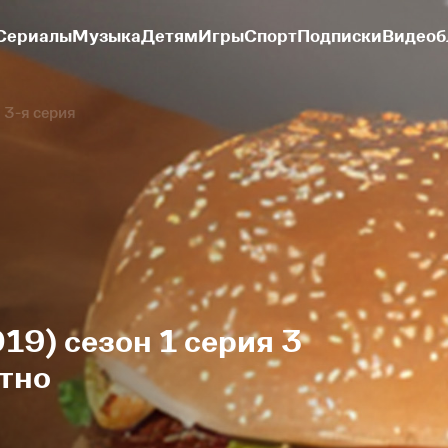
Сериалы
Музыка
Детям
Игры
Спорт
Подписки
Видеоб
3-я серия
19) сезон 1 серия 3
тно