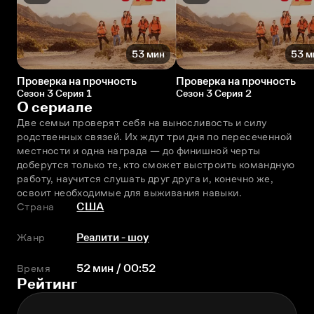
53 мин
53 м
Проверка на прочность
Проверка на прочность
Сезон 3 Серия 1
Сезон 3 Серия 2
О сериале
Две семьи проверят себя на выносливость и силу 
родственных связей. Их ждут три дня по пересеченной 
местности и одна награда — до финишной черты 
доберутся только те, кто сможет выстроить командную 
работу, научится слушать друг друга и, конечно же, 
освоит необходимые для выживания навыки.
Страна
США
Жанр
Реалити - шоу
Время
52 мин / 00:52
Рейтинг