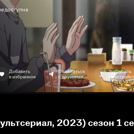
 недоступна
Добавить
Поделиться
Загрузить
в избранное
с друзьями
на устройс
ультсериал, 2023) сезон 1 с