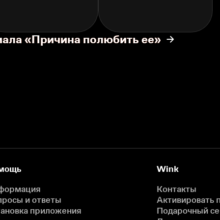
иала «Причина полюбить ее»
мощь
Wink
формация
Контакты
просы и ответы
Активировать 
тановка приложения
Подарочный с