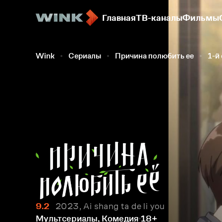
Главная
ТВ-каналы
Фильмы
Wink
Сериалы
Причина полюбить ее
1-й
9.2
2023, Ai shang ta de li you
Мультсериалы, Комедия
18+