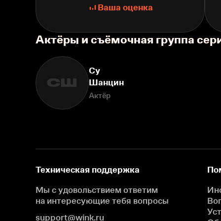
Ваша оценка
Актёры и съёмочная группа сер
Су
СШ
Шанцин
Актёр
Техническая поддержка
По
Мы с удовольствием ответим
Ин
на интересующие
тебя вопросы
Во
Ус
support@wink.ru