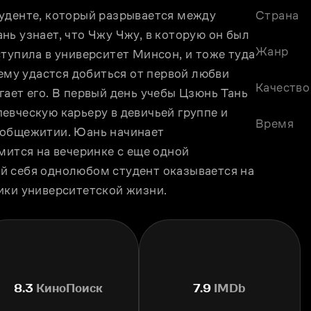
уденте, который разрывается между 
Страна
ь узнает, что Чжу Чжу, в которую он был 
Жанр
тупила в университет Минсон, и тоже туда 
ему удастся добиться от первой любви 
Качество
ает его. В первый день учебы Цзюнь Тань 
вческую карьеру в девичьей группе и 
Время
 общежитии. Юань начинает 
мится на вечеринке с еще одной 
 себя однолюбом студент оказывается на 
ики университетской жизни.
8.3
КиноПоиск
7.9
IMDb