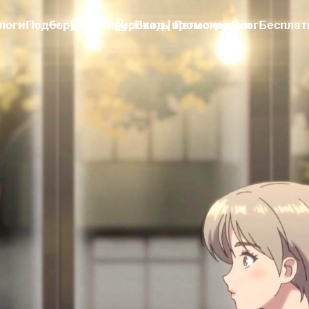
логи
Подборки
Активировать промокод
Вход | Регистрация
Блог
Бесплат