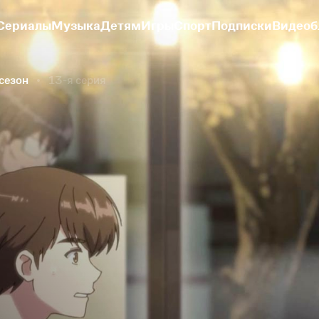
Сериалы
Музыка
Детям
Игры
Спорт
Подписки
Видеоб
 сезон
13-я серия