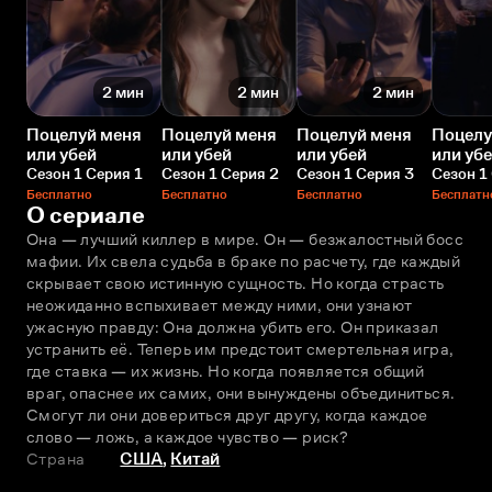
2 мин
2 мин
2 мин
Поцелуй меня
Поцелуй меня
Поцелуй меня
Поцелу
или убей
или убей
или убей
или уб
Сезон 1 Серия 1
Сезон 1 Серия 2
Сезон 1 Серия 3
Сезон 1
Бесплатно
Бесплатно
Бесплатно
Бесплатн
О сериале
Она — лучший киллер в мире. Он — безжалостный босс 
мафии. Их свела судьба в браке по расчету, где каждый 
скрывает свою истинную сущность. Но когда страсть 
неожиданно вспыхивает между ними, они узнают 
ужасную правду: Она должна убить его. Он приказал 
устранить её. Теперь им предстоит смертельная игра, 
где ставка — их жизнь. Но когда появляется общий 
враг, опаснее их самих, они вынуждены объединиться. 
Смогут ли они довериться друг другу, когда каждое 
слово — ложь, а каждое чувство — риск?
Страна
США
,
Китай