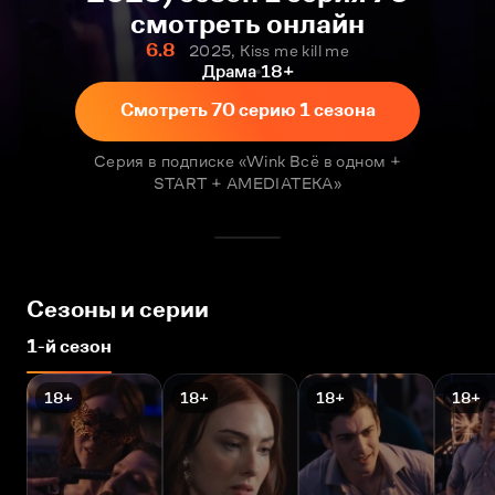
смотреть онлайн
6.8
2025, Kiss me kill me
Драма
18+
Смотреть 70 серию 1 сезона
Серия в подписке «Wink Всё в одном +
START + AMEDIATEKA»
Сезоны и серии
1-й сезон
18+
18+
18+
18+