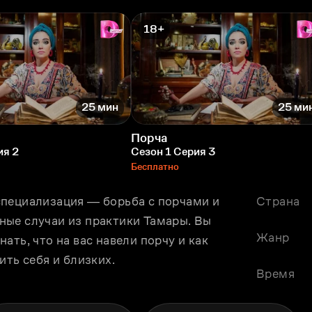
18+
25 мин
25 ми
Порча
ия 2
Сезон 1 Серия 3
Бесплатно
пециализация ― борьба с порчами и 
Страна
ые случаи из практики Тамары. Вы 
Жанр
ть, что на вас навели порчу и как 
ить себя и близких.
Время