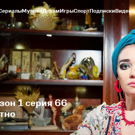
Сериалы
Музыка
Детям
Игры
Спорт
Подписки
Видеоб
серия
зон 1 серия 66
тно