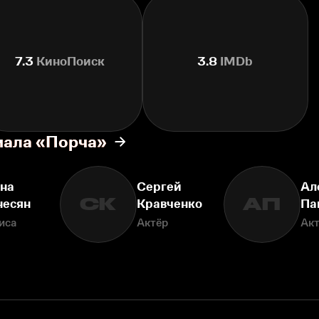
7.3
КиноПоиск
3.8
IMDb
иала «Порча»
на
Сергей
Ал
СК
АП
несян
Кравченко
Па
иса
Актёр
Ак