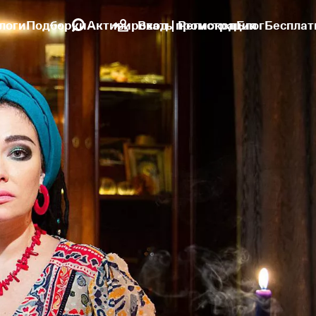
логи
Подборки
Активировать промокод
Вход | Регистрация
Блог
Бесплат