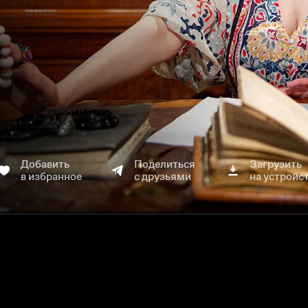
Добавить
Поделиться
Загрузить
в избранное
с друзьями
на устройс