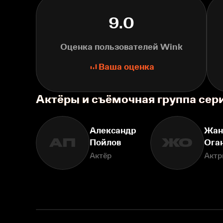
9.0
Оценка пользователей Wink
Ваша оценка
Актёры и съёмочная группа сер
Александр
Жан
АП
ЖО
Пойлов
Ога
Актёр
Актр