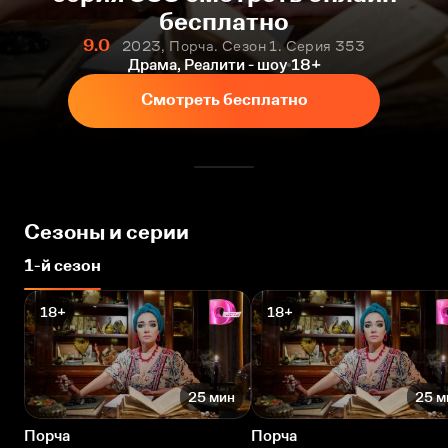
бесплатно
9.0
2023, Порча. Сезон 1. Серия 353
Драма, Реалити - шоу
18+
Смотреть бесплатно
Сезоны и серии
1-й сезон
18+
18+
25 мин
25 м
Порча
Порча