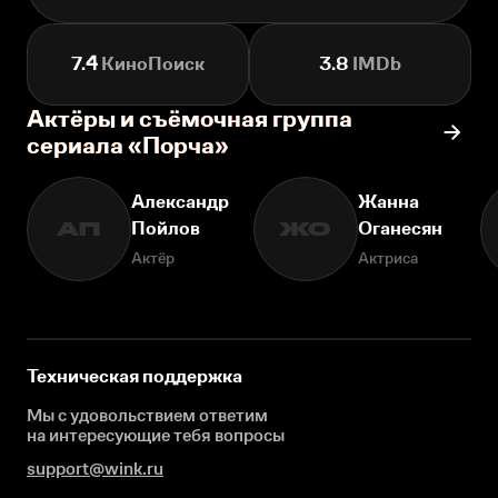
7.4
КиноПоиск
3.8
IMDb
Актёры и съёмочная группа
сериала «Порча»
Александр
Жанна
Пойлов
Оганесян
АП
ЖО
Актёр
Актриса
Техническая поддержка
Мы с удовольствием ответим
на интересующие
тебя вопросы
support@wink.ru