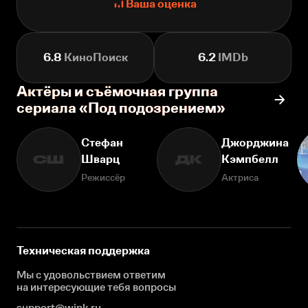
Ваша оценка
6.8
КиноПоиск
6.2
IMDb
Актёры и съёмочная группа
сериала «Под подозрением»
Стефан
Джорджина
Шварц
Кэмпбелл
СШ
ДК
Режиссёр
Актриса
Техническая поддержка
Мы с удовольствием ответим
на интересующие
тебя вопросы
support@wink.ru