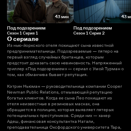
43 мин
43 м
Под подозрением
Под подозрением
Сезон 1 Серия 1
Сезон 1 Серия 2
О сериале
Из нью-йоркского отеля похищают сына известной 
предпринимательницы. Подозреваемые — пятеро на 
первый взгляд случайных британцев, которым 
предстоит доказать свою невиновность. Напряженный 
триллер «Под подозрением» — сериал с Умой Турман о 
том, как обманчива бывает репутация. 
Кэтрин Ньюман — руководительница компании Cooper 
Newman Public Relations, отмывающей репутацию 
богатых клиентов. Когда ее сына Лео похищают из 
отеля неизвестные в резиновых масках, она 
обращается в полицию, которая выявляет пятерых 
потенциальных преступников. Среди них — хакер 
Адеш, финансовая консультантка Натали, 
преподавательница Оксфордского университета Тара, 