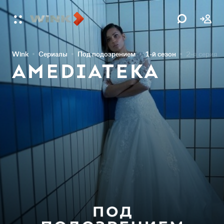
Wink
Сериалы
Под подозрением
1-й сезон
2-я серия