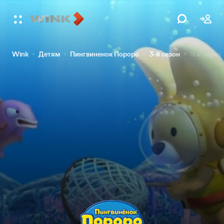
Wink
Детям
Пингвиненок Пороро
3-й сезон
9-я серия