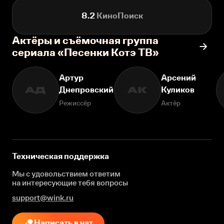
8.2
КиноПоиск
Актёры и съёмочная группа
сериала «Песенки Котэ ТВ»
Артур
Арсений
Днепровский
Куликов
АД
АК
Режиссёр
Актёр
Техническая поддержка
Мы с удовольствием ответим
на интересующие
тебя вопросы
support@wink.ru
Написать в чат