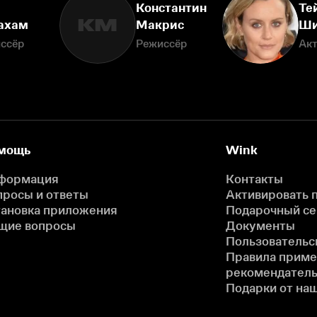
Константин
Те
КМ
ахам
Макрис
Ши
ссёр
Режиссёр
Ак
мощь
Wink
формация
Контакты
просы и ответы
Активировать 
тановка приложения
Подарочный с
щие вопросы
Документы
Пользовательс
Правила прим
рекомендатель
Подарки от на