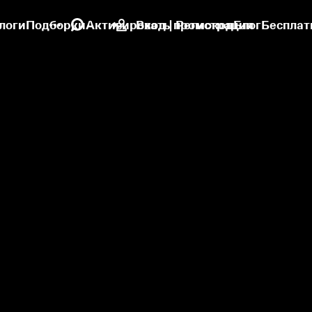
логи
Подборки
Активировать промокод
Вход | Регистрация
Блог
Бесплат