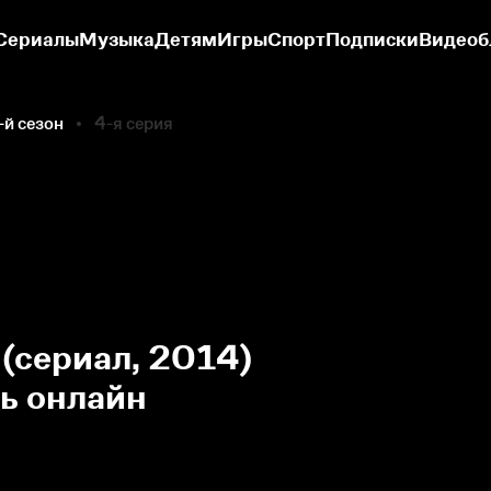
Сериалы
Музыка
Детям
Игры
Спорт
Подписки
Видеоб
-й сезон
4-я серия
 (сериал, 2014)
ть онлайн