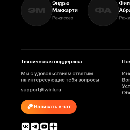
Эндрю
Фил
ЭМ
ФА
Маккарти
Абр
Режиссёр
Режи
Техническая поддержка
По
Мы с удовольствием ответим
Ин
на интересующие
тебя вопросы
Во
Ус
support@wink.ru
Об
Написать в чат