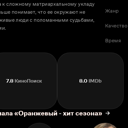
а к сложному матриархальному укладу 
Жанр
ьше понимает, что ее окружают не 
 живые люди с поломанными судьбами, 
Качество
ми.
Время
7.8
КиноПоиск
8.0
IMDb
иала «Оранжевый - хит сезона»