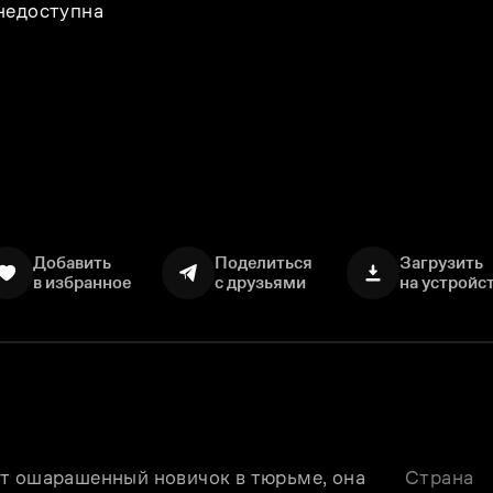
 недоступна
Добавить
Поделиться
Загрузить
в избранное
с друзьями
на устройс
т ошарашенный новичок в тюрьме, она 
Страна