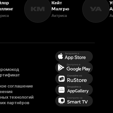
йлор
Кейт
У
КМ
УА
ллинг
Малгрю
А
триса
Актриса
А
промокод
ертификат
кое соглашение
енения
ных технологий
ших партнёров