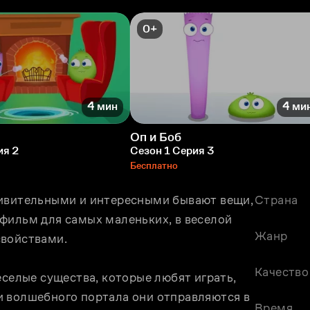
0+
4 мин
4 ми
Оп и Боб
ия 2
Сезон 1 Серия 3
Бесплатно
ивительными и интересными бывают вещи, 
Страна
фильм для самых маленьких, в веселой 
Жанр
войствами. 
Качество
еселые существа, которые любят играть, 
 волшебного портала они отправляются в 
Время