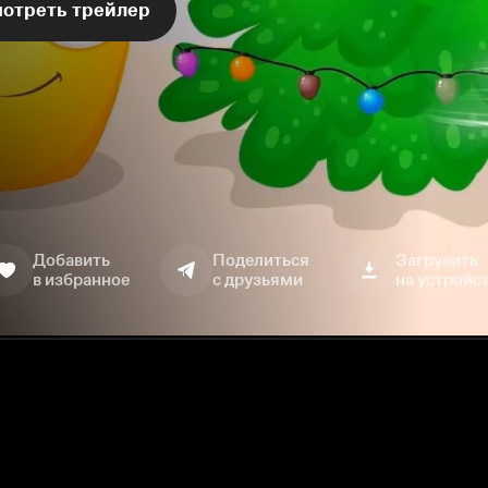
отреть трейлер
Добавить
Поделиться
Загрузить
в избранное
с друзьями
на устройс