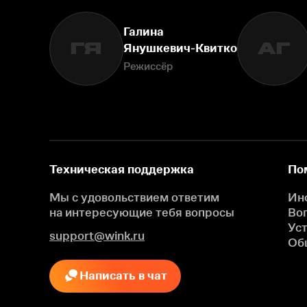
Галина
ГЯ
АГ
Янушкевич-Квитко
Режиссёр
Техническая поддержка
По
Мы с удовольствием ответим
Ин
на интересующие
тебя вопросы
Во
Ус
support@wink.ru
Об
Написать в чат