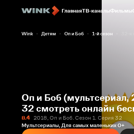
Главная
ТВ-каналы
Фильмы
Wink
Детям
Оп и Боб
1-й сезон
32-я 
Оп и Боб (мультсериал, 
32 смотреть онлайн бес
8.4
2018, Оп и Боб. Сезон 1. Серия 32
Мультсериалы, Для самых маленьких
0+