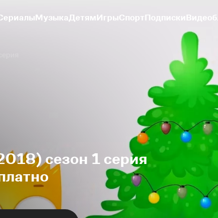
Сериалы
Музыка
Детям
Игры
Спорт
Подписки
Видеоб
серия
2018) сезон 1 серия
платно