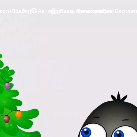
логи
Подборки
Активировать промокод
Вход | Регистрация
Блог
Бесплат