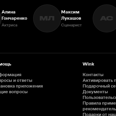
Алина
Максим
МЛ
АС
Гончаренко
Лукашов
Актриса
Сценарист
мощь
Wink
формация
Контакты
просы и ответы
Активировать 
тановка приложения
Подарочный с
щие вопросы
Документы
Пользовательс
Правила прим
рекомендатель
Подарки от на