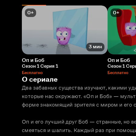
0+
0+
3 мин
Оп и Боб
Оп и Боб
Сезон 1 Серия 1
Сезон 1 Сер
Бесплатно
Бесплатно
О сериале
Два забавных существа изучают, какими уд
которые нас окружают. «Оп и Боб» — мульт
форме знакомящий зрителя с миром и его с
Оп и его лучший друг Боб — странные, но в
смеяться и шалить. Каждый раз при помощи