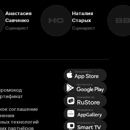
Анастасия
Наталия
НС
В
Савченко
Старых
Сценарист
Сценарист
промокод
ертификат
кое соглашение
енения
ных технологий
ших партнёров