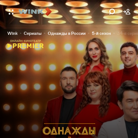
Wink
Сериалы
Однажды в России
5-й сезон
34-я сери