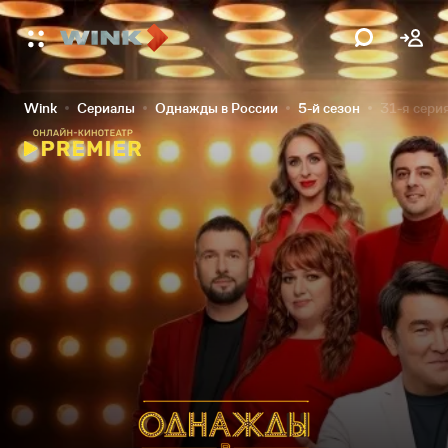
Wink
Сериалы
Однажды в России
5-й сезон
31-я сери