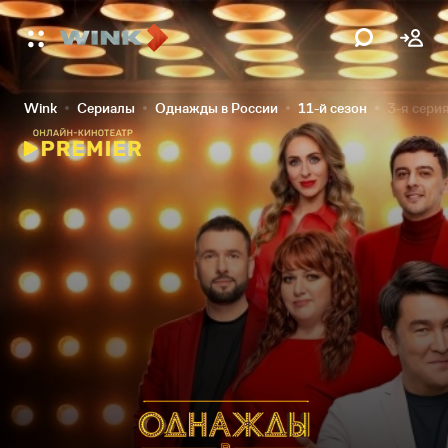
Wink
Сериалы
Однажды в России
11-й сезон
3-я сери