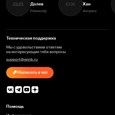
Долев
Хан
ДД
СХ
Режиссёр
Актриса
Техническая поддержка
Мы с удовольствием ответим
на интересующие
тебя вопросы
support@wink.ru
Написать в чат
Помощь