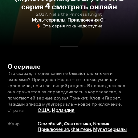
серия 4 смотреть онлайн
2017, Nella the Princess Knight
Мультсериалы, Приключения
0+
Эта серия пока недоступна
О сериале
Кто сказал, что девчонки не бывают сильными и 
смелыми? Принцесса Нелла – не только умница и 
красавица, но и настоящий рыцарь. В своих доспехах 
она сражается за справедливость в королевстве, а 
помогают ей верные друзья Тринкет, Клод и Гаррет. 
Каждый эпизод мультсериала – новое приключение.
Страна
США
,
Ирландия
Жанр
Семейный
,
Фантастика
,
Боевик
,
Приключения
,
Фэнтези
,
Мультсериалы