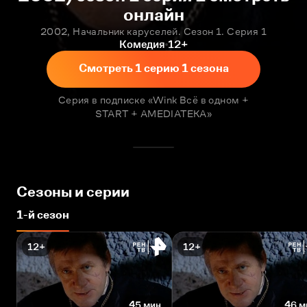
онлайн
2002, Начальник каруселей. Сезон 1. Серия 1
Комедия
12+
Смотреть 1 серию 1 сезона
Серия в подписке «Wink Всё в одном +
START + AMEDIATEKA»
Сезоны и серии
1-й сезон
12+
12+
45 мин
46 м