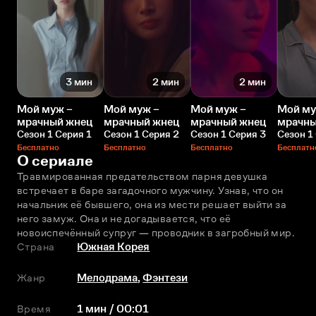
3 мин
2 мин
2 мин
Мой муж –
Мой муж –
Мой муж –
Мой му
мрачный жнец
мрачный жнец
мрачный жнец
мрачны
Сезон 1 Серия 1
Сезон 1 Серия 2
Сезон 1 Серия 3
Сезон 1
Бесплатно
Бесплатно
Бесплатно
Бесплатн
О сериале
Травмированная предательством парня девушка 
встречает в баре загадочного мужчину. Узнав, что он 
начальник её бывшего, она из мести решает выйти за 
него замуж. Она и не догадывается, что её 
новоиспечённый супруг — проводник в загробный мир.
Страна
Южная Корея
Жанр
Мелодрама
,
Фэнтези
Время
1 мин / 00:01