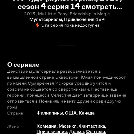
сезон 4 серия 14 смотреть
онлайн
2013, My Little Pony: Friendship Is Magic
Мультсериалы, Приключения
18+
Эта серия пока недоступна
О сериале
Действие мультсериала разворачивается в 
вымышленной стране Эквестрии. Юная пони-единорог 
по имени Сумеречная Искорка усердно учится и 
совсем не общается со сверстниками. Наставница 
героини, принцесса Селестия даeт затворнице задание 
отправиться в Понивиль и найти друзей среди других 
пони.
Страна
Филиппины
,
США
,
Канада
Жанр
Комедия
,
Мюзикл
,
Фантастика
,
Приключения
,
Драма
,
Фэнтези
,