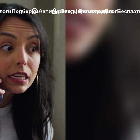
логи
Подборки
Активировать промокод
Вход | Регистрация
Блог
Бесплат