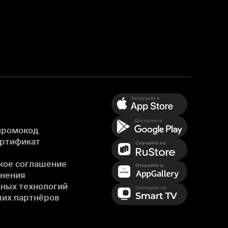
промокод
ертификат
кое соглашение
енения
ных технологий
ших партнёров