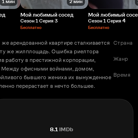
1 мин
2 мин
ед
Мой любимый сосед
Мой любимый сос
Сезон 1 Серия 3
Сезон 1 Серия 4
Бесплатно
Бесплатно
й же арендованной квартире сталкивается 
Страна
ту же жилплощадь. Ошибка риелтора 
Жанр
в работу в престижной корпорации, 
. Между офисными войнами, домом, 
Время
ойливого бывшего жениха их вынужденное 
енно перерастает в нечто большее.
8.1
IMDb