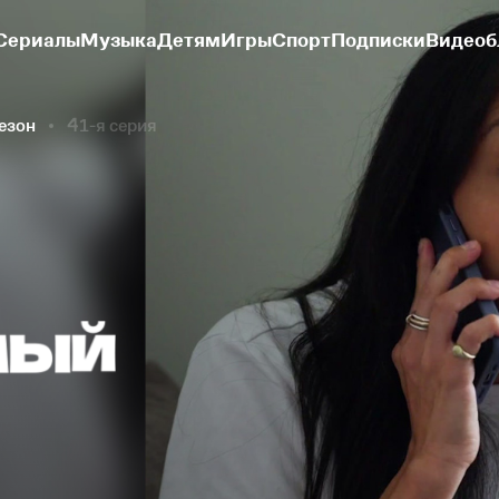
Сериалы
Музыка
Детям
Игры
Спорт
Подписки
Видеоб
сезон
41-я серия