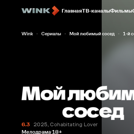
Главная
ТВ-каналы
Фильмы
Wink
Сериалы
Мой любимый сосед
1-й 
6.3
2025, Cohabitating Lover
Мелодрама
18+