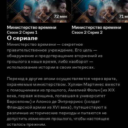
72 мин
71 м
Министерство времени
Министерство времени
Сезон 2 Серия 1
Сезон 2 Серия 2
О сериале
Министерство времени — секретное 
правительственное учреждение. Его цель — 
обнаружение и предотвращение вторжений из 
прошлого в наше время, либо наоборот — 
использование истории в своих интересах.
Переход в другие эпохи осуществляется через врата, 
охраняемые министерством. Хулиан Мартинес вместе 
с помощниками из прошлого, Амелией Фольч (из XIX 
века, первая женщина, попавшая в университет 
Барселоны) и Алонсо де Энтрерриос (солдат 
Фландрской армии из XVI века), путешествуют в 
различные исторические периоды и пытаются не 
допустить изменения прошлого, чтобы настоящее 
осталось прежним.