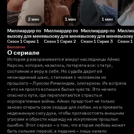
2 мин
1 мин
1 мин
Миллиардер по
Миллиардер по
Миллиардер по
Миллиа
вызову для меня
вызову для меня
вызову для меня
вызову
Сезон 1 Серия 1
Сезон 1 Серия 2
Сезон 1 Серия 3
Сезон 1
Бесплатно
О сериале
История разворачивается вокруг наследницы Айнес 
Карсон, которая, казалось, потеряла все: статус, 
состояние и веру в себя. Но судьба дарит ей 
неожиданный шанс, сталкивая с человеком из 
прошлого – Луисом Ричмондом, олигархом. Их встреча 
– это не просто вспышка былых чувств. Это начало 
опасного пути, где переплетаются страсть и 
корпоративные войны. Айнес предстоит не только 
заново открыть свое сердце для любви, но и проявить 
недюжинную силу духа, чтобы противостоять внешним 
угрозам и обрести надежду на искупление прошлых 
ошибок. Этот сериал – о том, что вторая любовь может 
быть сильнее первой, а падение – лишь начало 