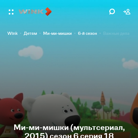
Wink
Детям
Ми-ми-мишки
6-й сезон
Важные дела
Ми-ми-мишки (мультсериал,
2015) сезон 6 серия 18