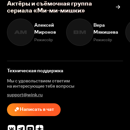
Актёры и съёмочная группа
сериала «Ми-ми-мишки»
Алексей
Вера
Миронов
Мякишева
АМ
ВМ
Режиссёр
Режиссёр
Техническая поддержка
Мы с удовольствием ответим
на интересующие
тебя вопросы
support@wink.ru
Написать в чат