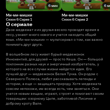
6 мин
6 м
Ми-ми-мишки
Ми-ми-мишки
Сезон 6 Серия 1
Сезон 6 Серия 2
О сериале
Двое медвежат и их друзья весело проводят время в 
лесу, узнают много нового и учатся находить общий 
язык. «Ми-ми-мишки» — мультсериал о том, как важно 
понимать друг друга.
В волшебном лесу живет бурый медвежонок 
Иннокентий, для друзей — просто Кеша. Он — большой 
поклонник разных наук и энергичный изобретатель, у 
которого на все случаи жизни найдется идея. Его 
лучший друг — медвежонок Белая Тучка. Он родом с 
Северного Полюса, любит рассказывать легенды и 
истории, а еще — защищать природу. Хотя медвежата 
совсем непохожи, им всегда есть, чем заняться. Они 
учатся новым вещам, играют, строят и помогают своим 
товарищам: озорному Цыпе, заботливой Лисичке и 
доброму кроту Вале. 