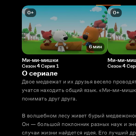
0+
0+
6 мин
Ми-ми-мишки
Ми-ми-ми
Сезон 4 Серия 1
Сезон 4 Сер
О сериале
Двое медвежат и их друзья весело проводят 
учатся находить общий язык. «Ми-ми-мишки
понимать друг друга.
В волшебном лесу живет бурый медвежонок
Он — большой поклонник разных наук и энер
случаи жизни найдется идея. Его лучший др