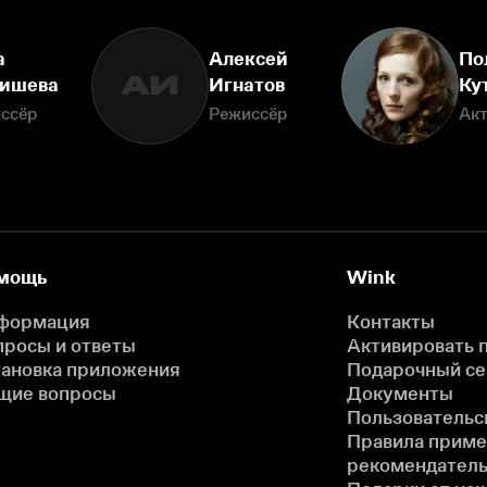
а
Алексей
По
АИ
ишева
Игнатов
Ку
ссёр
Режиссёр
Ак
мощь
Wink
формация
Контакты
просы и ответы
Активировать 
тановка приложения
Подарочный с
щие вопросы
Документы
Пользовательс
Правила прим
рекомендатель