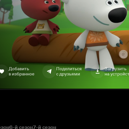
Добавить
Поделиться
Загрузить
в избранное
с друзьями
на устройс
езон
6-й сезон
7-й сезон