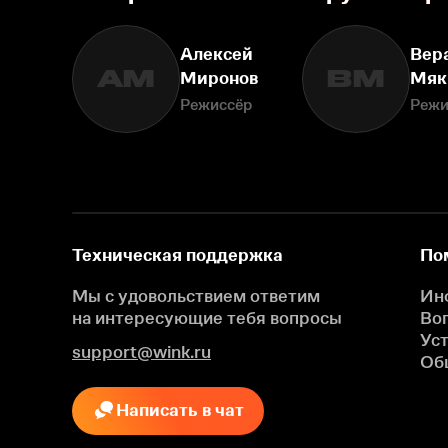
Алексей
Вер
АМ
ВМ
Миронов
Мяк
Режиссёр
Режи
Техническая поддержка
По
Мы с удовольствием ответим
Ин
на интересующие
тебя вопросы
Во
Ус
support@wink.ru
Об
Написать в чат