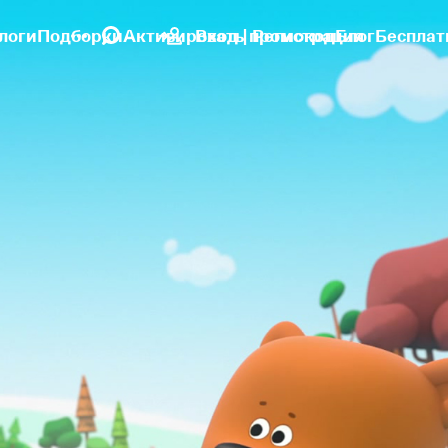
логи
Подборки
Активировать промокод
Вход | Регистрация
Блог
Бесплат