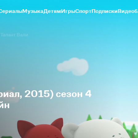
Сериалы
Музыка
Детям
Игры
Спорт
Подписки
Видеоб
Талант Вали
иал, 2015) сезон 4
йн