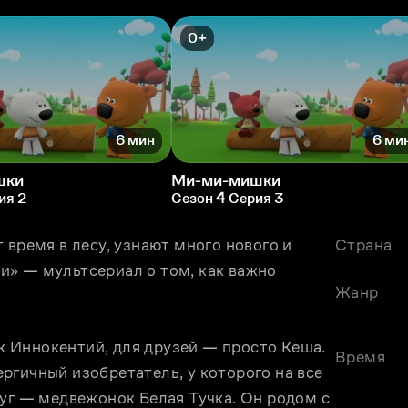
0+
6 мин
6 ми
шки
Ми-ми-мишки
ия 2
Сезон 4 Серия 3
время в лесу, узнают много нового и 
Страна
» — мультсериал о том, как важно 
Жанр
 Иннокентий, для друзей — просто Кеша. 
Время
гичный изобретатель, у которого на все 
уг — медвежонок Белая Тучка. Он родом с 