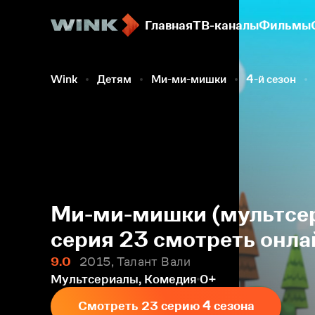
Главная
ТВ-каналы
Фильмы
Wink
Детям
Ми-ми-мишки
4-й сезон
Ми-ми-мишки (мультсер
серия 23 смотреть онла
9.0
2015, Талант Вали
Мультсериалы, Комедия
0+
Смотреть 23 серию 4 сезона