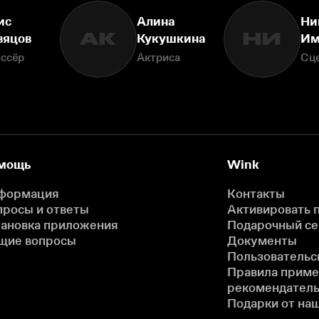
ис
Алина
Ни
АК
НИ
вяцов
Кукушкина
Им
ссёр
Актриса
Сц
мощь
Wink
формация
Контакты
просы и ответы
Активировать 
тановка приложения
Подарочный с
щие вопросы
Документы
Пользовательс
Правила прим
рекомендатель
Подарки от на