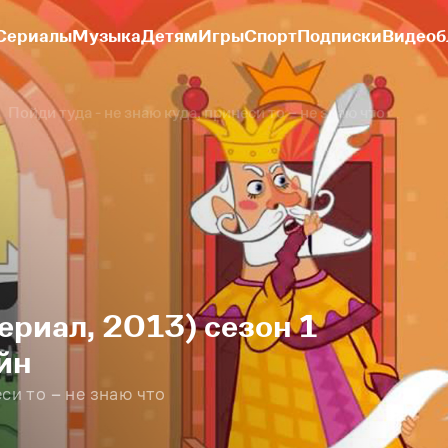
Сериалы
Музыка
Детям
Игры
Спорт
Подписки
Видеоб
Пойди туда - не знаю куда, принеси то – не знаю что
риал, 2013) сезон 1
йн
си то – не знаю что