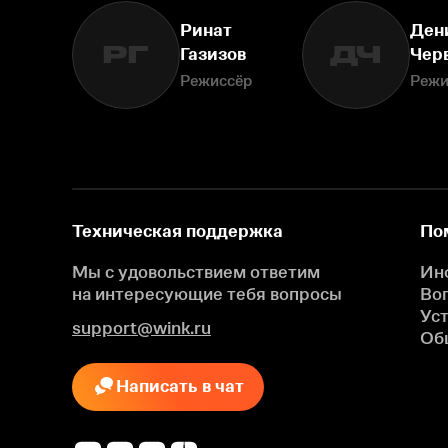
Ринат
Ден
РГ
ДЧ
Газизов
Чер
Режиссёр
Режи
Техническая поддержка
По
Мы с удовольствием ответим
Ин
на интересующие
тебя вопросы
Во
Ус
support@wink.ru
Об
Написать в чат