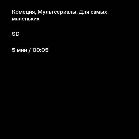
Комедия
,
Мультсериалы
,
Для самых
маленьких
SD
5 мин / 00:05