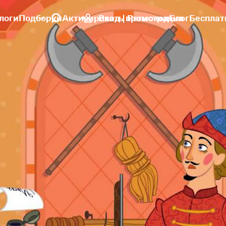
логи
Подборки
Активировать промокод
Вход | Регистрация
Блог
Бесплат