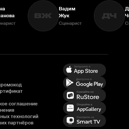
на
Вадим
Д
ВЖ
ДЧ
анова
Жук
Ч
енарист
Сценарист
С
промокод
ертификат
кое соглашение
енения
ных технологий
ших партнёров