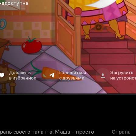
 недоступна
Добавить
Поделиться
Загрузить
в избранное
с друзьями
на устройс
ань своего таланта. Маша – просто 
Страна