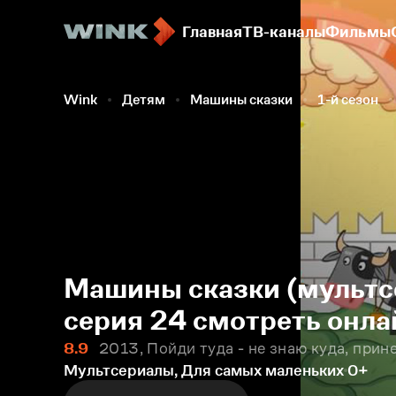
Главная
ТВ-каналы
Фильмы
Wink
Детям
Машины сказки
1-й сезон
Машины сказки (мультсе
серия 24 смотреть онла
8.9
2013, Пойди туда - не знаю куда, прине
Мультсериалы, Для самых маленьких
0+