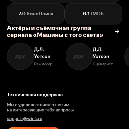
7.0
КиноПоиск
6.1
IMDb
Актёры и съёмочная группа
сериала «Машины с того света»
Д.Л.
Д.Л.
Уотсон
Уотсон
ДУ
ДУ
Режиссёр
Сценарист
Техническая поддержка
Мы с удовольствием ответим
на интересующие
тебя вопросы
support@wink.ru