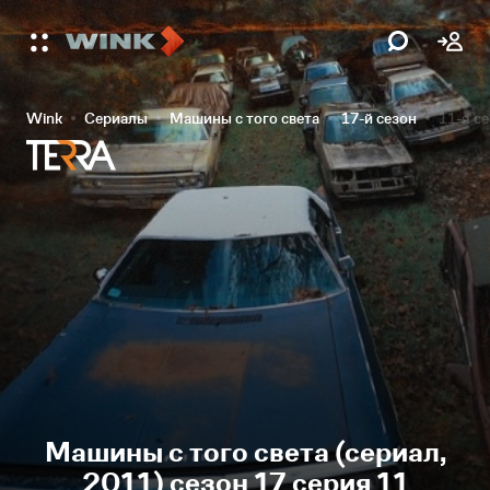
Wink
Сериалы
Машины с того света
17-й сезон
11-я с
Машины с того света (сериал,
2011) сезон 17 серия 11