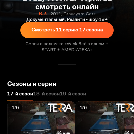
смотреть онлайн
8.3
2011, Graveyard Carz
Документальный, Реалити - шоу
18+
Смотреть 11 серию 17 сезона
Серия в подписке «Wink Всё в одном +
START + AMEDIATEKA»
Сезоны и серии
17-й сезон
18-й сезон
19-й сезон
18+
18+
44 мин
44 м