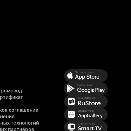
промокод
ертификат
кое соглашение
енения
ных технологий
ших партнёров