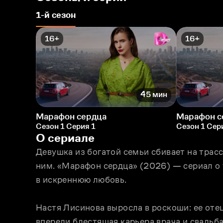
1-й сезон
16+
16+
45 мин
Марафон сердца
Марафон с
Сезон 1 Серия 1
Сезон 1 Сер
О сериале
Девушка из богатой семьи сбивает на трасс
ним. «Марафон сердца» (2026) — сериал о т
в искреннюю любовь. 
Настя Лисинова выросла в роскоши: ее оте
впереди блестящая карьера врача и свадьба