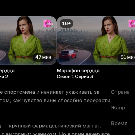
16+
47 мин
51 ми
ердца
Марафон сердца
ия 2
Сезон 1 Серия 3
е спортсмена и начинает ухаживать за 
Страна
ом, как чувство вины способно перерасти 
Жанр
Время
ц — крупный фармацевтический магнат, 
 с выгодным женихом. Но в один вечер все 