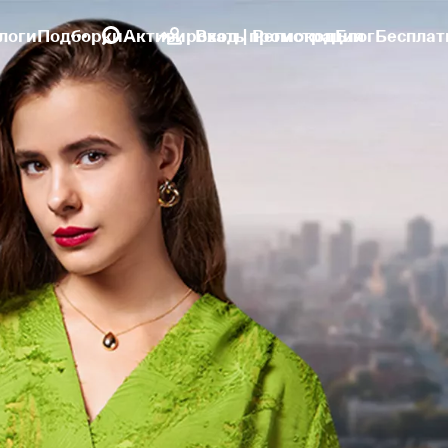
логи
Подборки
Активировать промокод
Вход | Регистрация
Блог
Бесплат