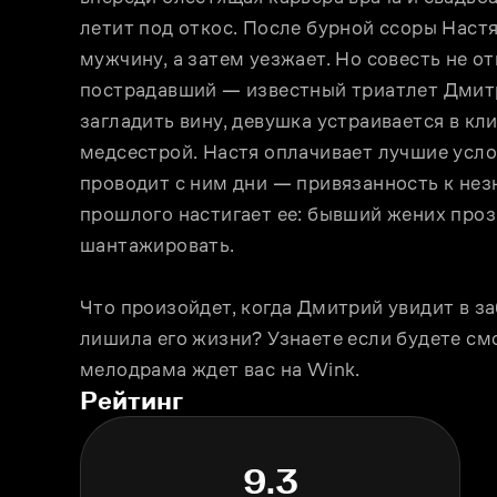
летит под откос. После бурной ссоры Настя 
мужчину, а затем уезжает. Но совесть не от
пострадавший — известный триатлет Дмитри
загладить вину, девушка устраивается в кл
медсестрой. Настя оплачивает лучшие услов
проводит с ним дни — привязанность к незн
прошлого настигает ее: бывший жених прозн
шантажировать.
Что произойдет, когда Дмитрий увидит в заб
лишила его жизни? Узнаете если будете с
мелодрама ждет вас на Wink. 
Рейтинг
9.3