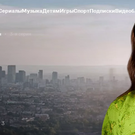
Сериалы
Музыка
Детям
Игры
Спорт
Подписки
Видеоб
н
3-я серия
 3