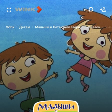
Wink
Детям
Малыши и Летающие звери
1-й сезон
2-я