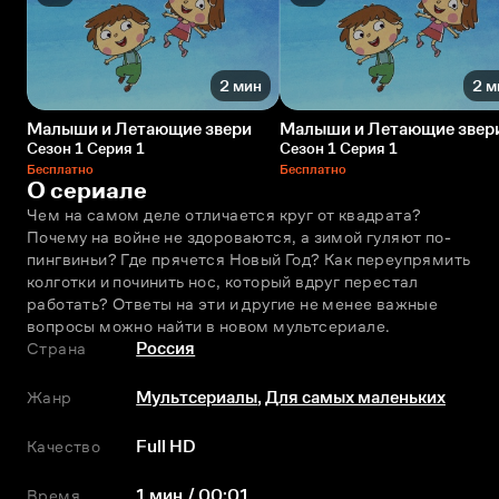
2 мин
2 м
Малыши и Летающие звери
Малыши и Летающие звер
Сезон 1 Серия 1
Сезон 1 Серия 1
Бесплатно
Бесплатно
О сериале
Чем на самом деле отличается круг от квадрата? 
Почему на войне не здороваются, а зимой гуляют по-
пингвиньи? Где прячется Новый Год? Как переупрямить 
колготки и починить нос, который вдруг перестал 
работать? Ответы на эти и другие не менее важные 
вопросы можно найти в новом мультсериале.
Страна
Россия
Жанр
Мультсериалы
,
Для самых маленьких
Качество
Full HD
Время
1 мин / 00:01