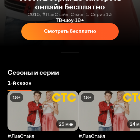
онлайн бесплатно
2015, #ЛавСтайл. Сезон 1. Серия 13
ТВ-шоу
18+
Смотреть бесплатно
Сезоны и серии
1-й сезон
18+
18+
25 мин
24 м
#ЛавСтайл
#ЛавСтайл