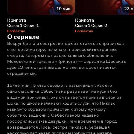
19 мин
23 м
Крипота
Крипота
Сезон 1 Серия 1
Сезон 1 Серия 2
Бесплатно
Бесплатно
О сериале
Вокруг брата и сестры, которые пытаются справиться 
с потерей матери, начинают происходить странные 
смерти, которым нет рационального объяснения. 
Молодежный триллер «Крипота» — сериал из Швеции в 
духе «Очень странных дел» о зле, которое питается 
страданиями.
18-летний Никлас своими глазами видит, как его 
одноклассника Себастиана разрывает на куски без 
видимой причины. Пока он пытается прийти в себя от 
шока, по школе начинают ходить слухи, что Никлас 
каким-то образом причастен к этому жуткому 
событию, ведь они с Себастианом недавно 
поссорились из-за девушки. Тем временем в город 
возвращается Лиса, сестра Никласа, уехавшая 
несколько лет назад после самоубийства матери. 