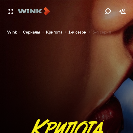
Wink
Сериалы
Крипота
1-й сезон
3-я серия