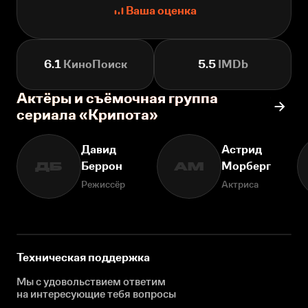
Ваша оценка
6.1
КиноПоиск
5.5
IMDb
Актёры и съёмочная группа
сериала «Крипота»
Давид
Астрид
Беррон
Морберг
ДБ
АМ
Режиссёр
Актриса
Техническая поддержка
Мы с удовольствием ответим
на интересующие
тебя вопросы