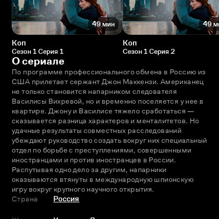
49 мин
49 м
Коп
Коп
Сезон 1 Серия 1
Сезон 1 Серия 2
О сериале
По программе профессионального обмена в Россию из 
США прилетает сержант Джон Маккензи. Американец 
не только становится напарником следователя 
Василисы Вихревой, но и временно поселяется у нее в 
квартире. Джону и Василисе тяжело сработаться — 
сказывается разница характеров и менталитетов. Но 
удачные результаты совместных расследований 
убеждают руководство создать вокруг них специальный 
отдел по борьбе с преступлениями, совершенными 
иностранцами и против иностранцев в России. 
Распутывая одно дело за другим, напарники 
оказываются втянуты в международную шпионскую 
игру вокруг крупного научного открытия.
Страна
Россия