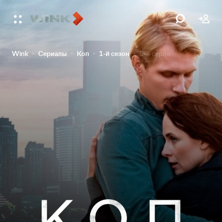
Wink
Сериалы
Коп
1-й сезон
5-я серия