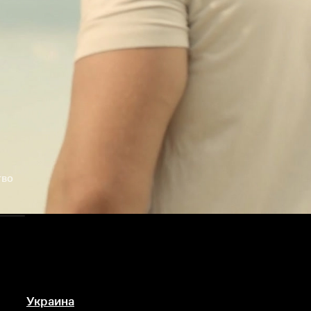
тво
Украина