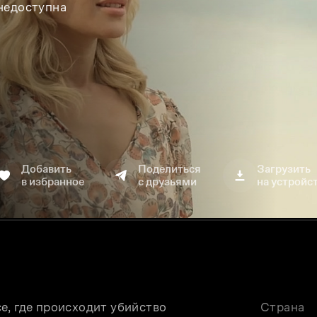
 недоступна
Добавить
Поделиться
Загрузить
в избранное
с друзьями
на устройс
, где происходит убийство 
Страна