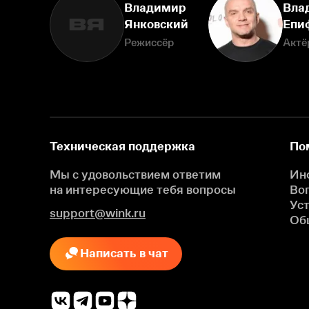
Владимир
Вла
ВЯ
Янковский
Епи
Режиссёр
Актё
Техническая поддержка
По
Мы с удовольствием ответим
Ин
на интересующие
тебя вопросы
Во
Ус
support@wink.ru
Об
Написать в чат