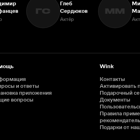
димир
Глеб
Ми
ГС
ММ
фанцев
Сердюков
Ма
р
Актёр
Ак
мощь
Wink
формация
Контакты
просы и ответы
Активировать 
тановка приложения
Подарочный с
щие вопросы
Документы
Пользовательс
Правила прим
рекомендатель
Подарки от на