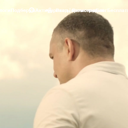
логи
Подборки
Активировать промокод
Вход | Регистрация
Блог
Бесплат