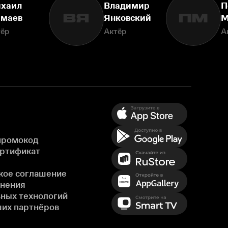
хаил
Владимир
П
ВЯ
ПМ
маев
Янковский
М
тёр
Актёр
А
промокод
ертификат
кое соглашение
енения
ных технологий
ших партнёров