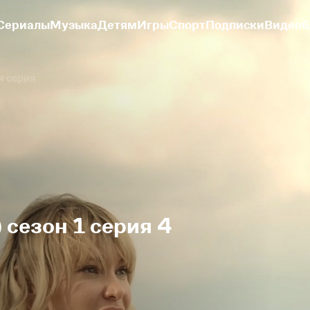
Сериалы
Музыка
Детям
Игры
Спорт
Подписки
Видеоб
я серия
 сезон 1 серия 4