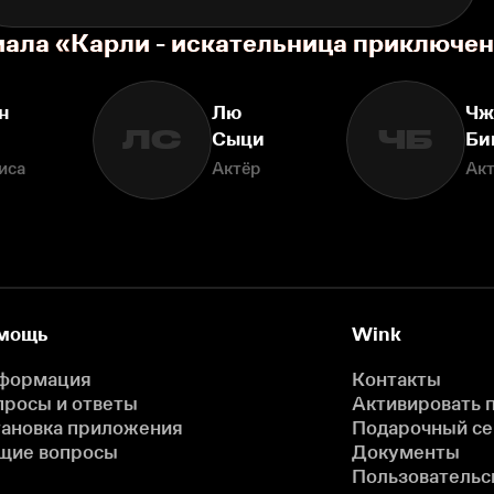
иала «Карли - искательница приключе
н
Лю
Чж
ЛС
ЧБ
Сыци
Би
иса
Актёр
Ак
мощь
Wink
формация
Контакты
просы и ответы
Активировать 
тановка приложения
Подарочный с
щие вопросы
Документы
Пользовательс