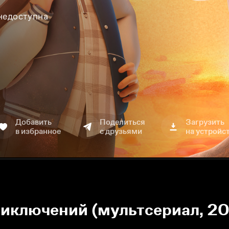
 недоступна
Добавить
Поделиться
Загрузить
в избранное
с друзьями
на устройс
риключений (мультсериал, 20