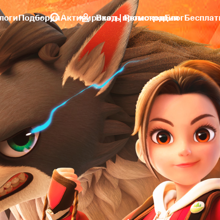
логи
Подборки
Активировать промокод
Вход | Регистрация
Блог
Бесплат