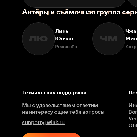
Актёры и съёмочная группа сер
Линь
Чжа
ЛЮ
ЧМ
Юнчан
Мин
Режиссёр
Актр
Техническая поддержка
По
Мы с удовольствием ответим
Ин
на интересующие
тебя вопросы
Во
Ус
support@wink.ru
Об