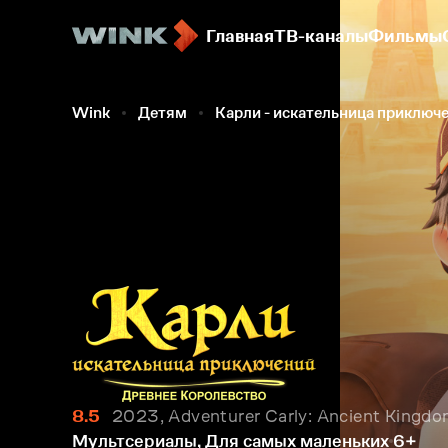
Главная
ТВ-каналы
Фильмы
Wink
Детям
Карли - искательница приключ
8.5
2023, Adventurer Carly: Ancient Kingd
Мультсериалы, Для самых маленьких
6+