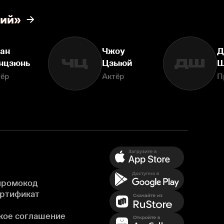
ний»
ан
Чжоу
Д
ЧЦ
ДШ
нцзюнь
Цзыюй
Ш
тёр
Актёр
П
промокод
ертификат
кое соглашение