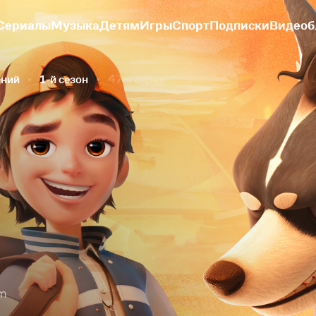
Сериалы
Музыка
Детям
Игры
Спорт
Подписки
Видеоб
ений
1-й сезон
47-я серия
om