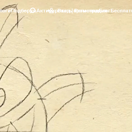
логи
Подборки
Активировать промокод
Вход | Регистрация
Блог
Бесплат