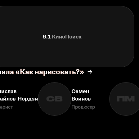
8.1
КиноПоиск
иала «Как нарисовать?»
нислав
Семен
СВ
ПМ
айлов-Нордэн
Воинов
арист
Продюсер