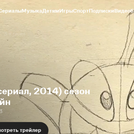
Сериалы
Музыка
Детям
Игры
Спорт
Подписки
Видеоб
3-я серия
сериал, 2014) сезон
айн
 3
отреть трейлер