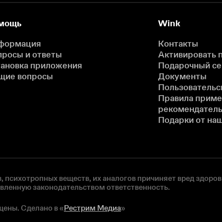
мощь
Wink
формация
Контакты
просы и ответы
Активировать 
тановка приложения
Подарочный с
щие вопросы
Документы
Пользовательс
Правила прим
рекомендатель
Подарки от на
, психотропных веществ, их аналогов причиняет вред здоров
овленную законодательством ответственность.
щены. Сделано в «
Рестрим Медиа
»