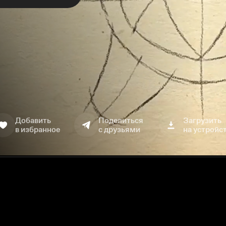
Добавить
Поделиться
Загрузить
в избранное
с друзьями
на устройс