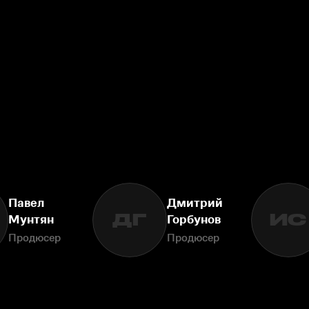
Павел
Дмитрий
ДГ
ИС
Мунтян
Горбунов
Продюсер
Продюсер