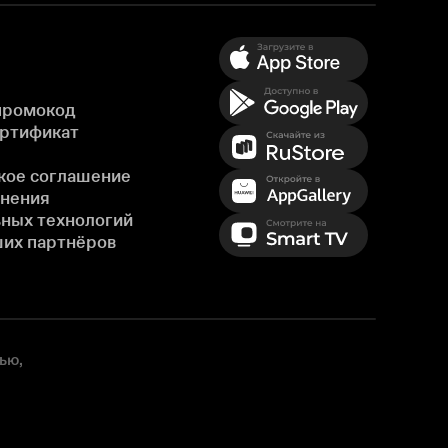
промокод
ертификат
кое соглашение
енения
ных технологий
ших партнёров
ью,