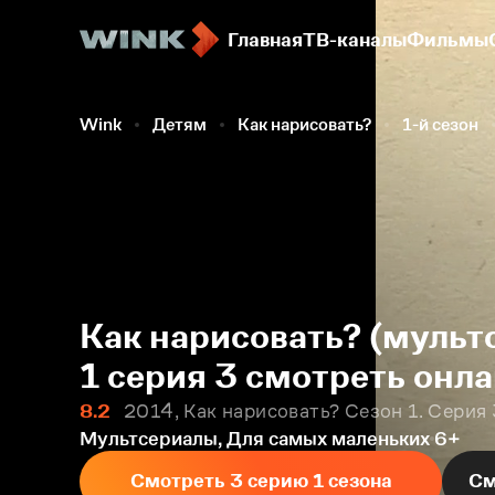
Главная
ТВ-каналы
Фильмы
Wink
Детям
Как нарисовать?
1-й сезон
Как нарисовать? (мульт
1 серия 3 смотреть онл
8.2
2014, Как нарисовать? Сезон 1. Серия
Мультсериалы, Для самых маленьких
6+
Смотреть 3 серию 1 сезона
См