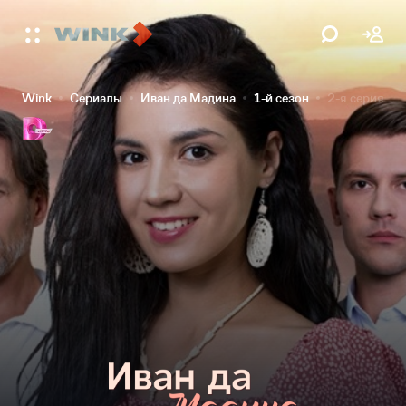
Wink
Сериалы
Иван да Мадина
1-й сезон
2-я серия