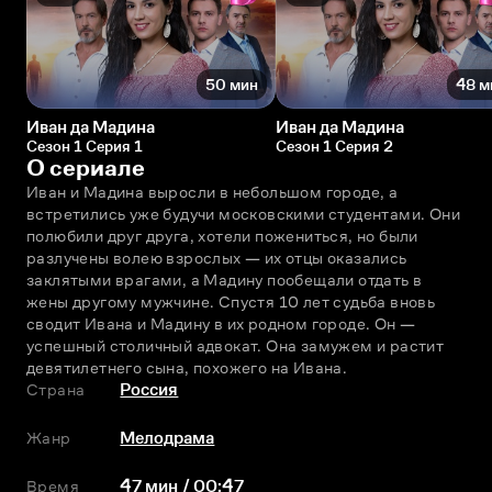
50 мин
48 м
Иван да Мадина
Иван да Мадина
Сезон 1 Серия 1
Сезон 1 Серия 2
О сериале
Иван и Мадина выросли в небольшом городе, а 
встретились уже будучи московскими студентами. Они 
полюбили друг друга, хотели пожениться, но были 
разлучены волею взрослых — их отцы оказались 
заклятыми врагами, а Мадину пообещали отдать в 
жены другому мужчине. Спустя 10 лет судьба вновь 
сводит Ивана и Мадину в их родном городе. Он — 
успешный столичный адвокат. Она замужем и растит 
девятилетнего сына, похожего на Ивана.
Страна
Россия
Жанр
Мелодрама
Время
47 мин / 00:47