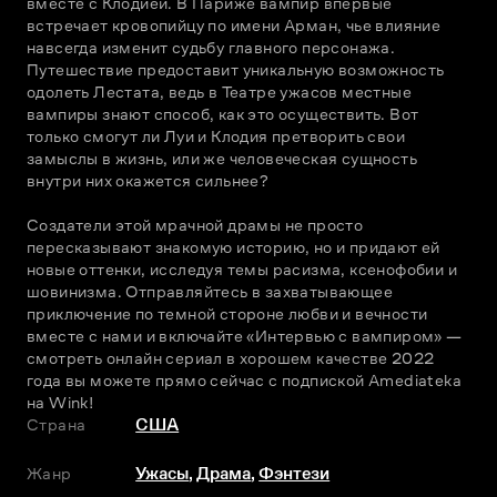
вместе с Клодией. В Париже вампир впервые 
встречает кровопийцу по имени Арман, чье влияние 
навсегда изменит судьбу главного персонажа. 
Путешествие предоставит уникальную возможность 
одолеть Лестата, ведь в Театре ужасов местные 
вампиры знают способ, как это осуществить. Вот 
только смогут ли Луи и Клодия претворить свои 
замыслы в жизнь, или же человеческая сущность 
внутри них окажется сильнее? 
Создатели этой мрачной драмы не просто 
пересказывают знакомую историю, но и придают ей 
новые оттенки, исследуя темы расизма, ксенофобии и 
шовинизма. Отправляйтесь в захватывающее 
приключение по темной стороне любви и вечности 
вместе с нами и включайте «Интервью с вампиром» — 
смотреть онлайн сериал в хорошем качестве 2022 
года вы можете прямо сейчас с подпиской Amediateka 
на Wink! 
Страна
США
Жанр
Ужасы
,
Драма
,
Фэнтези