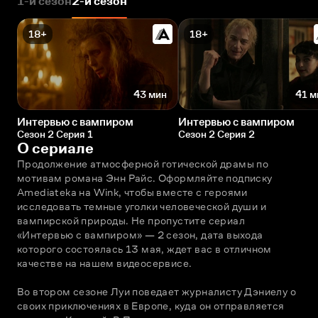
1-й сезон
2-й сезон
18+
18+
43 мин
41 м
Интервью с вампиром
Интервью с вампиром
Сезон 2 Серия 1
Сезон 2 Серия 2
О сериале
Продолжение атмосферной готической драмы по 
мотивам романа Энн Райс. Оформляйте подписку 
Amediateka на Wink, чтобы вместе с героями 
исследовать темные уголки человеческой души и 
вампирской природы. Не пропустите сериал 
«Интервью с вампиром» — 2 сезон, дата выхода 
которого состоялась 13 мая, ждет вас в отличном 
качестве на нашем видеосервисе. 
Во втором сезоне Луи поведает журналисту Дэниелу о 
своих приключениях в Европе, куда он отправляется 