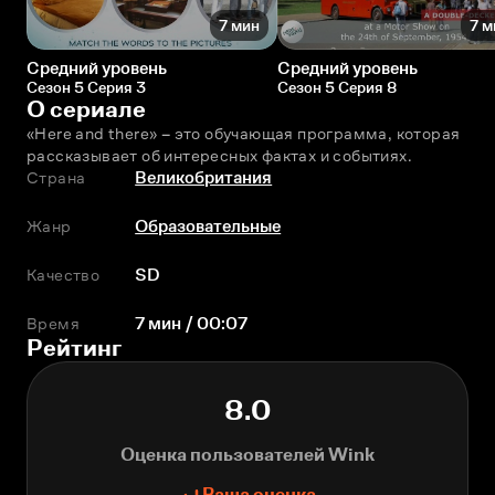
7 мин
7 м
Средний уровень
Средний уровень
Сезон 5 Серия 3
Сезон 5 Серия 8
О сериале
«Here and there» – это обучающая программа, которая 
рассказывает об интересных фактах и событиях.
Страна
Великобритания
Жанр
Образовательные
Качество
SD
Время
7 мин / 00:07
Рейтинг
8.0
Оценка пользователей Wink
Ваша оценка