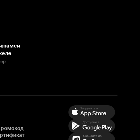
нжамен
келе
тёр
промокод
ертификат