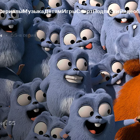
Сериалы
Музыка
Детям
Игры
Спорт
Подписки
Видеоб
н
55-я серия
рия 55