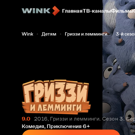
Главная
ТВ-каналы
Фильмы
Wink
Детям
Гриззи и лемминги
3-й сезо
9.0
2016, Гриззи и лемминги. Сезон 3. Се
Комедия, Приключения
6+