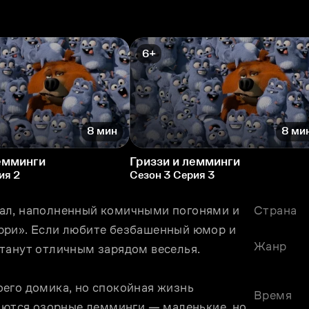
6+
8 мин
8 ми
лемминги
Гриззи и лемминги
ия 2
Сезон 3 Серия 3
ал, наполненный комичными погонями и 
Страна
рри». Если любите безбашенный юмор и 
Жанр
танут отличным зарядом веселья.
его домика, но спокойная жизнь 
Время
аются озорные лемминги — маленькие, но 