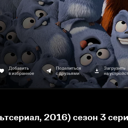
Добавить
Поделиться
Загрузить
в избранное
с друзьями
на устройс
ьтсериал, 2016) сезон 3 сер