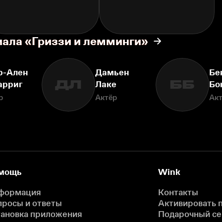
иала «Гриззи и лемминги»
р-Ален
Дамьен
Бе
ДЛ
ББ
арриг
Лаке
Бо
р
Актёр
Ак
мощь
Wink
формация
Контакты
просы и ответы
Активировать 
тановка приложения
Подарочный с