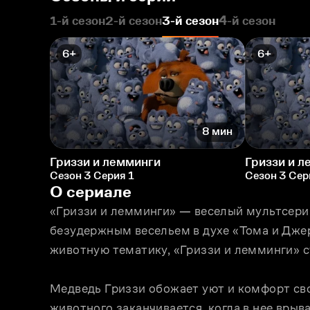
1-й сезон
2-й сезон
3-й сезон
4-й сезон
6+
6+
8 мин
Гриззи и лемминги
Гриззи и 
Сезон 3 Серия 1
Сезон 3 Сер
О сериале
«Гриззи и лемминги» — веселый мультсери
безудержным весельем в духе «Тома и Дже
животную тематику, «Гриззи и лемминги» с
Медведь Гриззи обожает уют и комфорт сво
животного заканчивается, когда в нее врыв