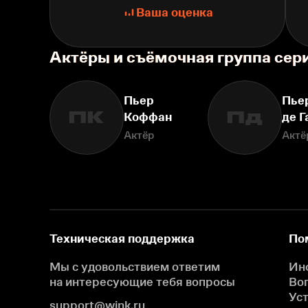
Ваша оценка
Актёры и съёмочная группа сер
Пьер
Пье
ПК
Пд
Коффан
де Г
Актёр
Актё
Техническая поддержка
По
Мы с удовольствием ответим
Ин
на интересующие
тебя вопросы
Во
Ус
support@wink.ru