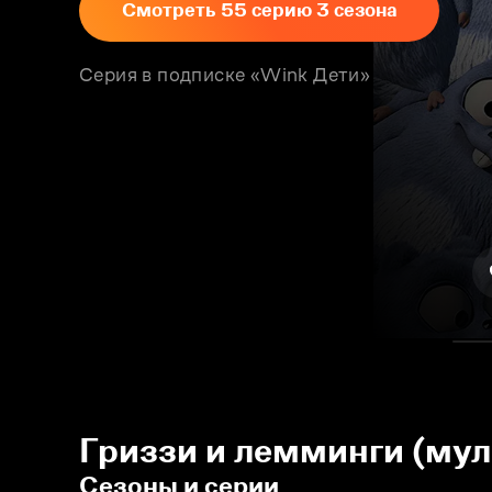
Смотреть 55 серию 3 сезона
Серия в подписке «Wink Дети»
Гриззи и лемминги (мул
Сезоны и серии