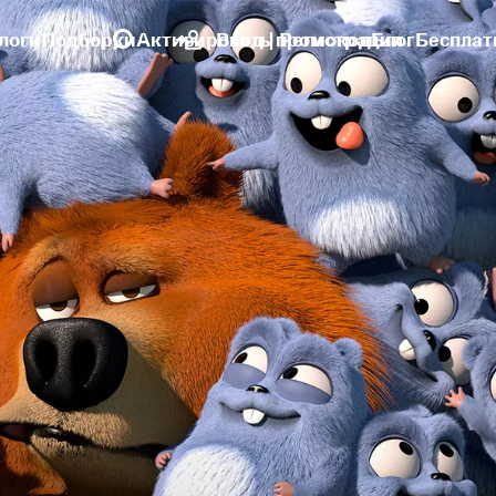
логи
Подборки
Активировать промокод
Вход | Регистрация
Блог
Бесплат