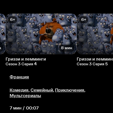
6+
6+
н
8 мин
Гриззи и лемминги
Гриззи и леммин
Сезон 3 Серия 4
Сезон 3 Серия 5
Франция
Комедия
,
Семейный
,
Приключения
,
Мультсериалы
7 мин / 00:07