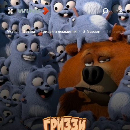
Wink
Детям
Гриззи и лемминги
3-й сезон
18-я серия