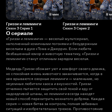
8 мин
8 м
Гриззи и лемминги
Гриззи и лемминги
Сезон 3 Серия 1
Сезон 3 Серия 2
О сериале
«Гриззи и лемминги» — веселый мультсериал, 
наполненный комичными погонями и безудержным 
весельем в духе «Тома и Джерри». Если любите 
безбашенный юмор и животную тематику, «Гриззи и 
лемминги» станут отличным зарядом веселья.
Медведь Гриззи обожает уют и комфорт своего домика, 
но спокойная жизнь животного заканчивается, когда в 
нее врываются озорные лемминги — маленькие, но 
неуемные любители хаоса и вкусностей. Гриззи 
отчаянно пытается защитить свой покой и еду от 
надоедливой шпаны, но лемминги всегда находят 
новый способ перехитрить мохнатого добряка. Каждая 
серия — новая битва за контроль, полная забавных 
ситуаций и изобретательных трюков. Противостояние 