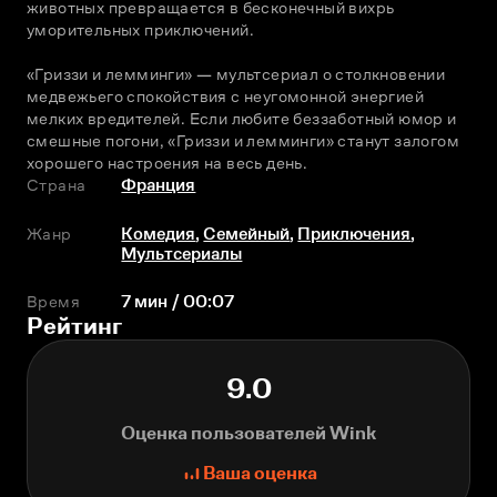
животных превращается в бесконечный вихрь 
уморительных приключений.
«Гриззи и лемминги» — мультсериал о столкновении 
медвежьего спокойствия с неугомонной энергией 
мелких вредителей. Если любите беззаботный юмор и 
смешные погони, «Гриззи и лемминги» станут залогом 
хорошего настроения на весь день.
Страна
Франция
Жанр
Комедия
,
Семейный
,
Приключения
,
Мультсериалы
Время
7 мин / 00:07
Рейтинг
9.0
Оценка пользователей Wink
Ваша оценка