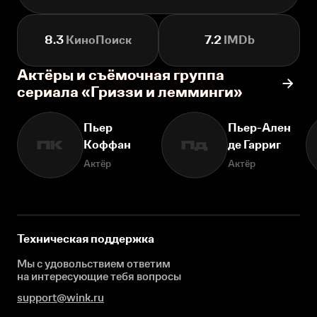
8.3
КиноПоиск
7.2
IMDb
Актёры и съёмочная группа
сериала «Гриззи и лемминги»
Пьер
Пьер-Ален
Коффан
де Гарриг
ПК
Пд
Актёр
Актёр
Техническая поддержка
Мы с удовольствием ответим
на интересующие
тебя вопросы
support@wink.ru