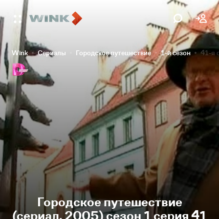
Wink
Сериалы
Городское путешествие
1-й сезон
41-я 
Городское путешествие
(сериал, 2005) сезон 1 серия 41