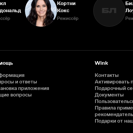
кл
Кортни
Би
БЛ
дональд
Кокс
Ло
ссёр
Режиссёр
Ре
мощь
Wink
формация
Контакты
просы и ответы
Активировать 
тановка приложения
Подарочный с
щие вопросы
Документы
Пользовательс
Правила прим
рекомендатель
Подарки от на