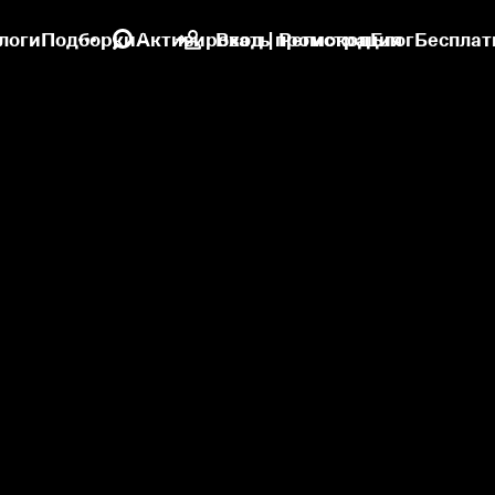
логи
Подборки
Активировать промокод
Вход | Регистрация
Блог
Бесплат