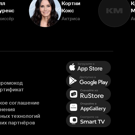
лл
Кортни
К
КМ
уренс
Кокс
М
жиссёр
Актриса
А
промокод
ертификат
кое соглашение
енения
ных технологий
ших партнёров