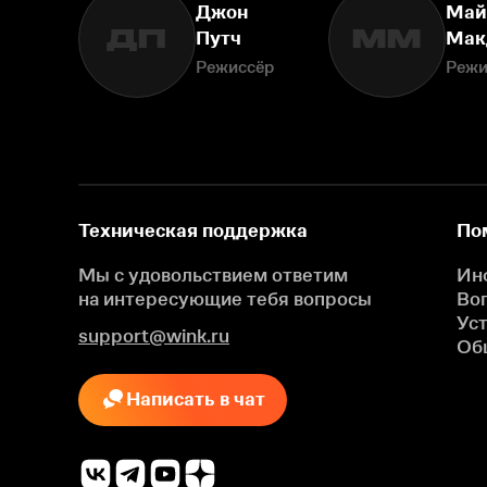
Джон
Май
ДП
ММ
Путч
Мак
Режиссёр
Режи
Техническая поддержка
По
Мы с удовольствием ответим
Ин
на интересующие
тебя вопросы
Во
Ус
support@wink.ru
Об
Написать в чат