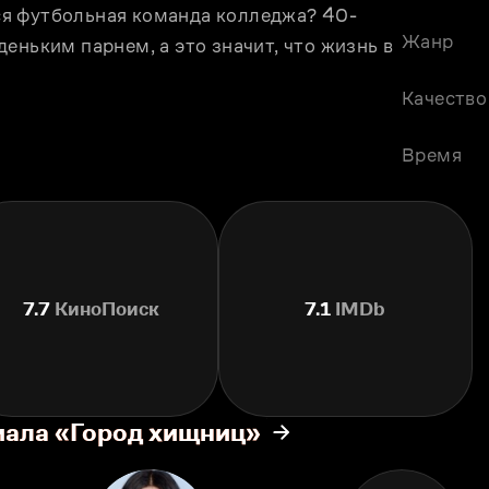
я футбольная команда колледжа? 40-
Жанр
еньким парнем, а это значит, что жизнь в 
Качество
Время
7.7
КиноПоиск
7.1
IMDb
иала «Город хищниц»