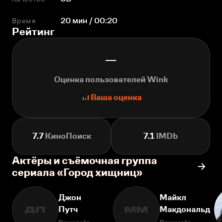
Время
20 мин / 00:20
Рейтинг
—
Оценка пользователей Wink
Ваша оценка
7.7
КиноПоиск
7.1
IMDb
Актёры и съёмочная группа
сериала «Город хищниц»
Джон
Майкл
Путч
Макдональд
ДП
ММ