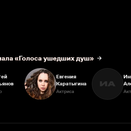
иала «Голоса ушедших душ»
гей
Евгения
Ин
ИА
ьянов
Каратыгина
Ал
р
Актриса
Ак