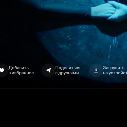
Добавить
Поделиться
Загрузить
в избранное
с друзьями
на устройс