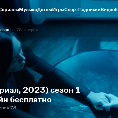
Сериалы
Музыка
Детям
Игры
Спорт
Подписки
Видеоб
сезон
78-я серия
риал, 2023) сезон 1
йн бесплатно
ерия 78