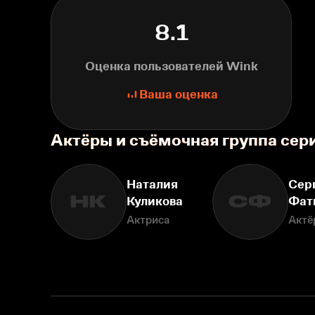
8.1
Оценка пользователей Wink
Ваша оценка
Актёры и съёмочная группа сер
Наталия
Сер
НК
СФ
Куликова
Фат
Актриса
Актё