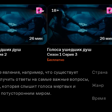
18+
26 мин
26 ми
едших душ
Голоса ушедших душ
ия 2
Сезон 1 Серия 3
Бесплатно
 явления, например, что существует 
Страна
лучить ответы на самые важные вопросы, 
Жанр
 которая слышит голоса мертвых и 
и потусторонним миром.
Время