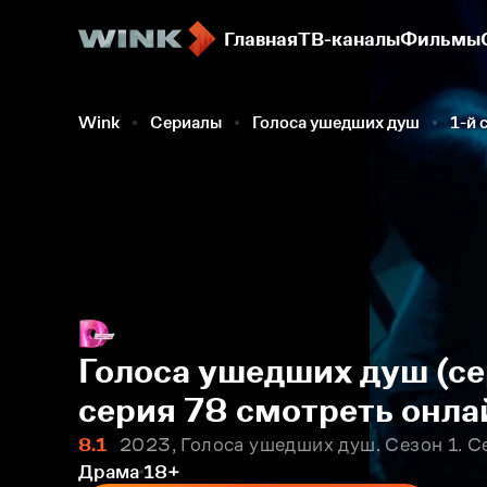
Главная
ТВ-каналы
Фильмы
Wink
Сериалы
Голоса ушедших душ
1-й 
Голоса ушедших душ (се
серия 78 смотреть онла
8.1
2023, Голоса ушедших душ. Сезон 1. С
Драма
18+