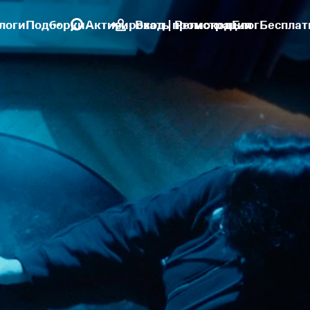
логи
Подборки
Активировать промокод
Вход | Регистрация
Блог
Бесплат