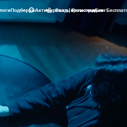
логи
Подборки
Активировать промокод
Вход | Регистрация
Блог
Бесплат