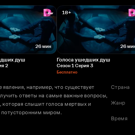
18+
26 мин
26 ми
едших душ
Голоса ушедших душ
ия 2
Сезон 1 Серия 3
Бесплатно
 явления, например, что существует 
Страна
лучить ответы на самые важные вопросы, 
Жанр
 которая слышит голоса мертвых и 
и потусторонним миром.
Время