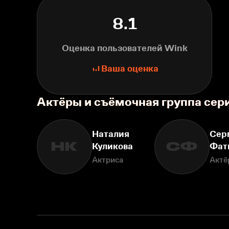
8.1
Оценка пользователей Wink
Ваша оценка
Актёры и съёмочная группа сер
Наталия
Сер
НК
СФ
Куликова
Фат
Актриса
Актё