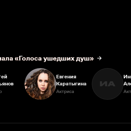
иала «Голоса ушедших душ»
гей
Евгения
Ин
ИА
ьянов
Каратыгина
Ал
р
Актриса
Ак