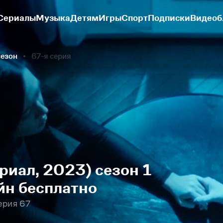
Сериалы
Музыка
Детям
Игры
Спорт
Подписки
Видеоб
сезон
67-я серия
риал, 2023) сезон 1
йн бесплатно
ерия 67