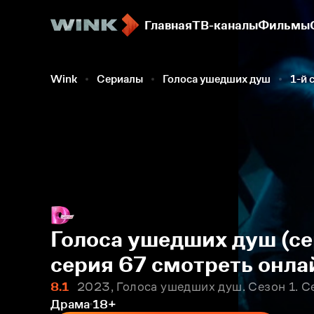
Главная
ТВ-каналы
Фильмы
Wink
Сериалы
Голоса ушедших душ
1-й 
Голоса ушедших душ (се
серия 67 смотреть онла
8.1
2023, Голоса ушедших душ. Сезон 1. С
Драма
18+