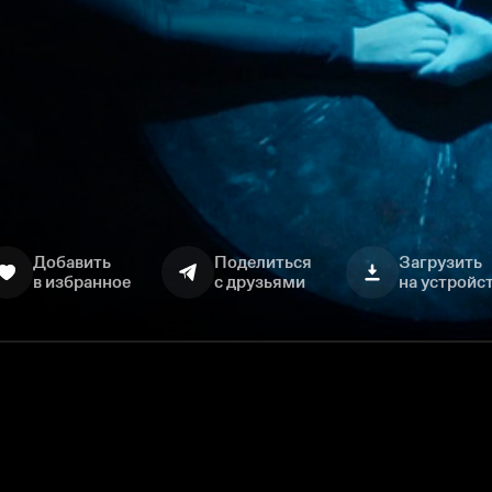
Добавить
Поделиться
Загрузить
в избранное
с друзьями
на устройс