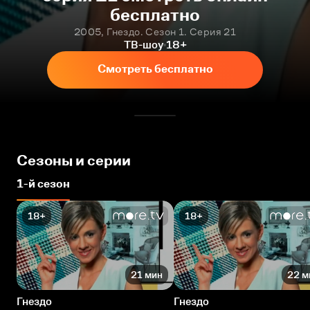
бесплатно
2005, Гнездо. Сезон 1. Серия 21
ТВ-шоу
18+
Смотреть бесплатно
Сезоны и серии
1-й сезон
18+
18+
21 мин
22 м
Гнездо
Гнездо