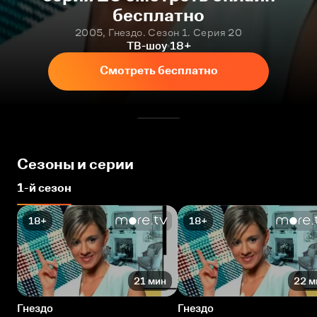
бесплатно
2005, Гнездо. Сезон 1. Серия 20
ТВ-шоу
18+
Смотреть бесплатно
Сезоны и серии
1-й сезон
18+
18+
21 мин
22 м
Гнездо
Гнездо